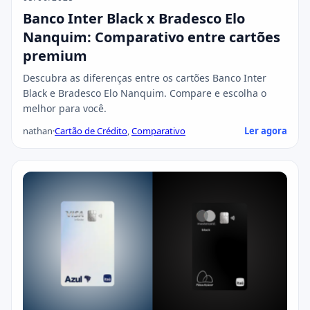
Banco Inter Black x Bradesco Elo
Nanquim: Comparativo entre cartões
premium
Descubra as diferenças entre os cartões Banco Inter
Black e Bradesco Elo Nanquim. Compare e escolha o
melhor para você.
nathan
·
Cartão de Crédito
,
Comparativo
Ler agora