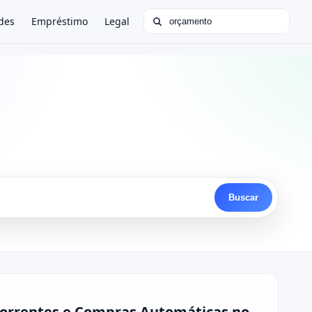
Buscar por:
des
Empréstimo
Legal
Buscar
ecorrentes e Compras Automáticas no