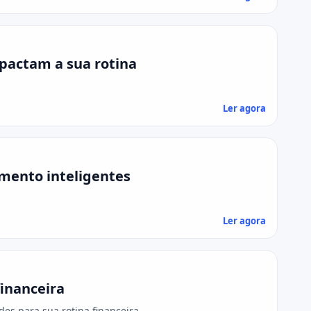
pactam a sua rotina
Ler agora
mento inteligentes
Ler agora
financeira
des para sua rotina financeira.