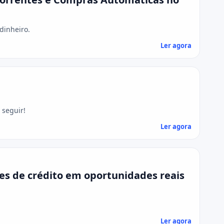
dinheiro.
Ler agora
 seguir!
Ler agora
s de crédito em oportunidades reais
Ler agora