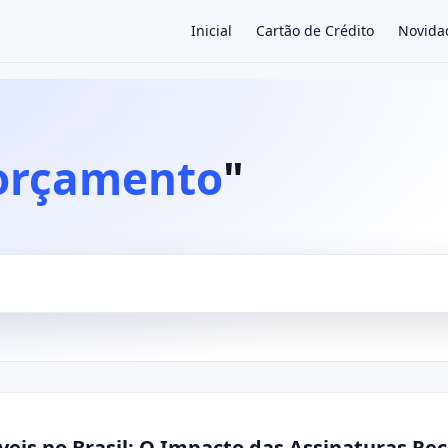
Inicial
Cartão de Crédito
Novida
×
orçamento
"
veis no Brasil: O Impacto das Assinaturas R