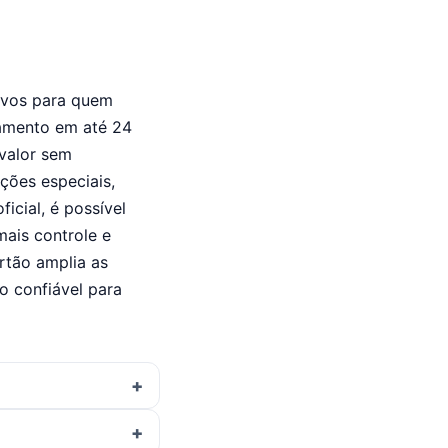
sivos para quem
lamento em até 24
 valor sem
ões especiais,
icial, é possível
mais controle e
artão amplia as
o confiável para