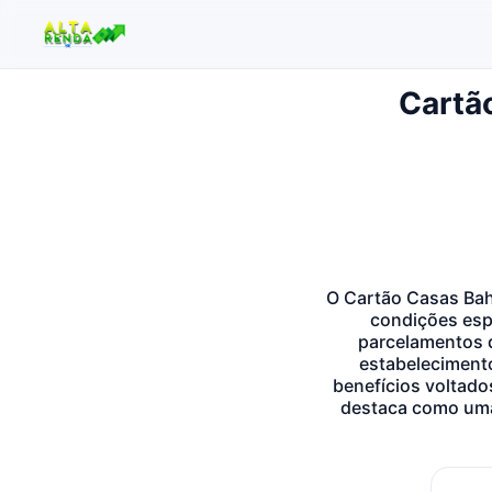
Cartã
Buscar no site
Buscar por:
Pressione Enter para buscar ou ESC para fechar.
O Cartão Casas Bah
condições espe
parcelamentos d
estabelecimento
benefícios voltados
destaca como uma 