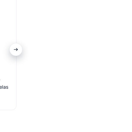
Promoções Exclusivas
e
Portadores do cartão têm acesso a ofertas difere
elas
descontos especiais em produtos selecionados nas C