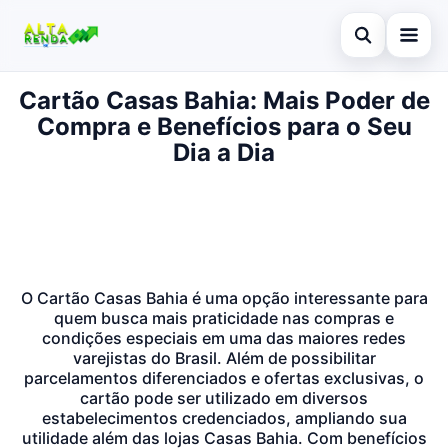
Abrir busca
Cartão Casas Bahia: Mais Poder de
Inicial
Compra e Benefícios para o Seu
Buscar no site
Cartão de Crédito
Dia a Dia
×
Buscar por:
Novidades
Pressione Enter para buscar ou ESC para fechar.
Empréstimo
Legal
O Cartão Casas Bahia é uma opção interessante para
quem busca mais praticidade nas compras e
condições especiais em uma das maiores redes
varejistas do Brasil. Além de possibilitar
parcelamentos diferenciados e ofertas exclusivas, o
cartão pode ser utilizado em diversos
estabelecimentos credenciados, ampliando sua
utilidade além das lojas Casas Bahia. Com benefícios