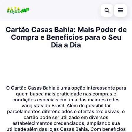
Abrir busca
Cartão Casas Bahia: Mais Poder de
Inicial
Compra e Benefícios para o Seu
Buscar no site
Cartão de Crédito
Dia a Dia
×
Buscar por:
Novidades
Pressione Enter para buscar ou ESC para fechar.
Empréstimo
Legal
O Cartão Casas Bahia é uma opção interessante para
quem busca mais praticidade nas compras e
condições especiais em uma das maiores redes
varejistas do Brasil. Além de possibilitar
parcelamentos diferenciados e ofertas exclusivas, o
cartão pode ser utilizado em diversos
estabelecimentos credenciados, ampliando sua
utilidade além das lojas Casas Bahia. Com benefícios