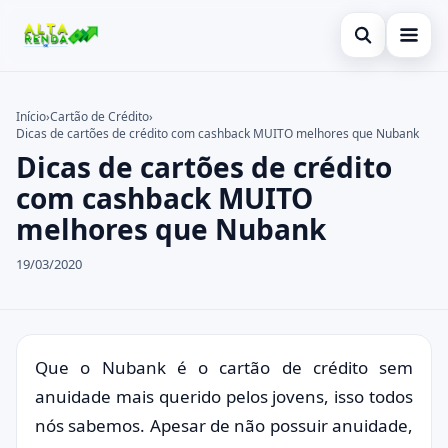
Abrir busca
Inicial
Início
›
Cartão de Crédito
›
Dicas de cartões de crédito com cashback MUITO melhores que Nubank
Buscar no site
Cartão de Crédito
×
Dicas de cartões de crédito
Buscar por:
Novidades
com cashback MUITO
melhores que Nubank
Pressione Enter para buscar ou ESC para fechar.
Empréstimo
19/03/2020
Legal
Que o Nubank é o cartão de crédito sem
anuidade mais querido pelos jovens, isso todos
nós sabemos. Apesar de não possuir anuidade,