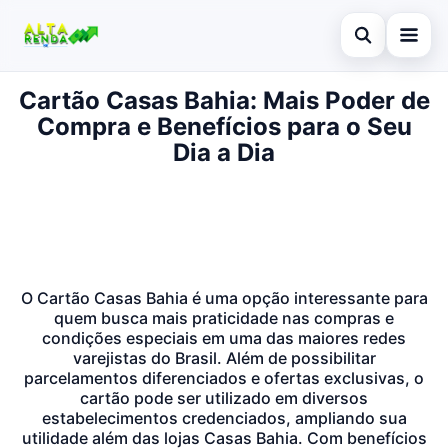
Abrir busca
Cartão Casas Bahia: Mais Poder de
Inicial
Compra e Benefícios para o Seu
Buscar no site
Cartão de Crédito
Dia a Dia
×
Buscar por:
Novidades
Pressione Enter para buscar ou ESC para fechar.
Empréstimo
Legal
O Cartão Casas Bahia é uma opção interessante para
quem busca mais praticidade nas compras e
condições especiais em uma das maiores redes
varejistas do Brasil. Além de possibilitar
parcelamentos diferenciados e ofertas exclusivas, o
cartão pode ser utilizado em diversos
estabelecimentos credenciados, ampliando sua
utilidade além das lojas Casas Bahia. Com benefícios