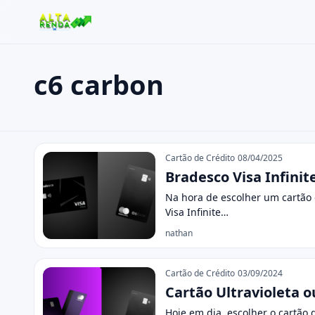
c6 carbon
Buscar no site
Buscar por:
c6 carbon
Pressione Enter para buscar ou ESC para fechar.
Cartão de Crédito
08/04/2025
Bradesco Visa Infinit
Na hora de escolher um cartão 
Visa Infinite…
nathan
Cartão de Crédito
03/09/2024
Cartão Ultravioleta o
Hoje em dia, escolher o cartão 