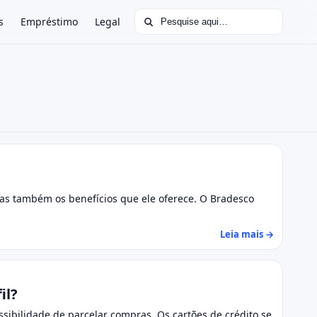
Buscar por:
s
Empréstimo
Legal
mas também os benefícios que ele oferece. O Bradesco
Leia mais →
il?
ssibilidade de parcelar compras. Os cartões de crédito se