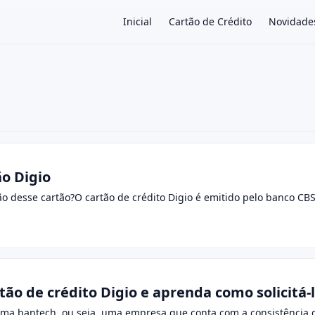
Inicial
Cartão de Crédito
Novidade
×
ão Digio
ão desse cartão?O cartão de crédito Digio é emitido pelo banco CB
ão de crédito Digio e aprenda como solicitá-l
 uma bantech, ou seja, uma empresa que conta com a consistência