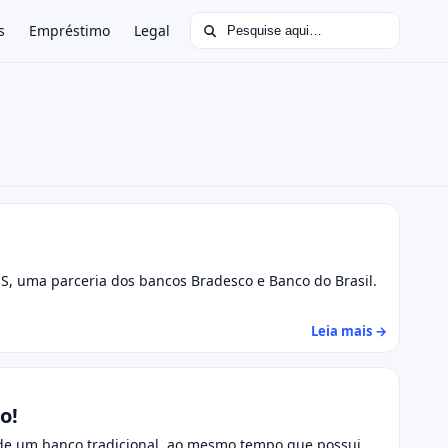
Buscar por:
s
Empréstimo
Legal
SS, uma parceria dos bancos Bradesco e Banco do Brasil.
Leia mais →
o!
 de um banco tradicional, ao mesmo tempo que possui