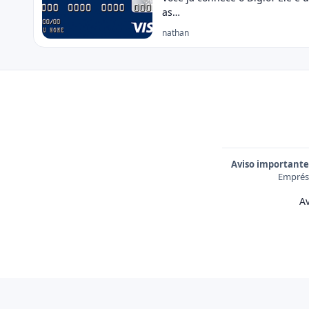
as…
nathan
Aviso importante
Emprést
Av