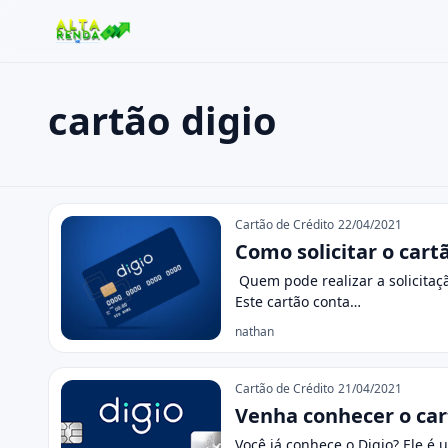
cartão digio
Buscar no site
Buscar por:
cartão digio
Pressione Enter para buscar ou ESC para fechar.
Cartão de Crédito
22/04/2021
Como solicitar o cart
Quem pode realizar a solicitaç
Este cartão conta…
nathan
Cartão de Crédito
21/04/2021
Venha conhecer o cart
Você já conhece o Digio? Ele é