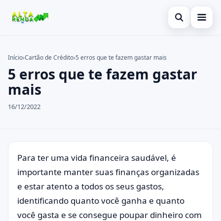
Abrir busca
Inicial
Início
›
Cartão de Crédito
›
5 erros que te fazem gastar mais
5 erros que te fazem gastar
Buscar no site
Cartão de Crédito
×
mais
Buscar por:
Novidades
16/12/2022
Pressione Enter para buscar ou ESC para fechar.
Empréstimo
Legal
Para ter uma vida financeira saudável, é
importante manter suas finanças organizadas
e estar atento a todos os seus gastos,
identificando quanto você ganha e quanto
você gasta e se consegue poupar dinheiro com