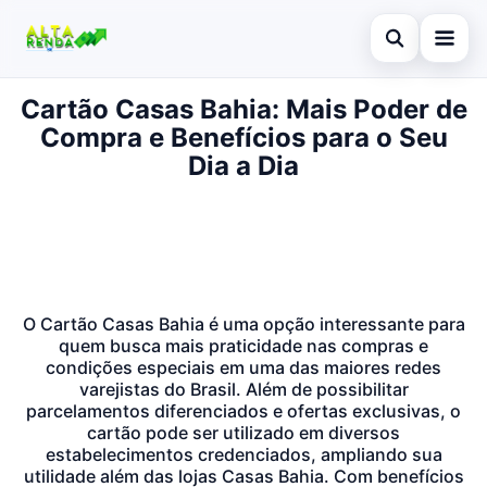
Abrir busca
Cartão Casas Bahia: Mais Poder de
Inicial
Compra e Benefícios para o Seu
Buscar no site
Cartão de Crédito
Dia a Dia
×
Buscar por:
Novidades
Pressione Enter para buscar ou ESC para fechar.
Empréstimo
Legal
O Cartão Casas Bahia é uma opção interessante para
quem busca mais praticidade nas compras e
condições especiais em uma das maiores redes
varejistas do Brasil. Além de possibilitar
parcelamentos diferenciados e ofertas exclusivas, o
cartão pode ser utilizado em diversos
estabelecimentos credenciados, ampliando sua
utilidade além das lojas Casas Bahia. Com benefícios