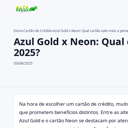
Início
›
Cartão de Crédito
›
Azul Gold x Neon: Qual cartão vale mais a pen
Azul Gold x Neon: Qual
Buscar no site
Buscar por:
2025?
Pressione Enter para buscar ou ESC para fechar.
03/06/2025
Na hora de escolher um cartão de crédito, mu
que prometem benefícios distintos. Entre as al
Azul Gold e o cartão Neon se destacam por ate