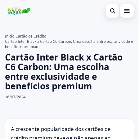
Abrir busca
Inicial
Início
›
Cartão de Crédito
›
Cartão Inter Black x Cartão C6 Carbon: Uma escolha entre exclusividade e
Buscar no site
Cartão de Crédito
×
benefícios premium
Cartão Inter Black x Cartão
Buscar por:
Novidades
C6 Carbon: Uma escolha
Pressione Enter para buscar ou ESC para fechar.
Empréstimo
entre exclusividade e
benefícios premium
Legal
16/07/2024
A crescente popularidade dos cartões de
crédito premium deve-se não apenas ao