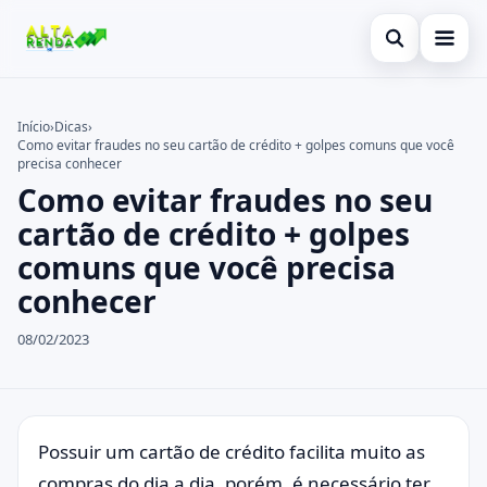
Abrir busca
Inicial
Início
›
Dicas
›
Como evitar fraudes no seu cartão de crédito + golpes comuns que você
Buscar no site
Cartão de Crédito
×
precisa conhecer
Como evitar fraudes no seu
Buscar por:
Novidades
cartão de crédito + golpes
Pressione Enter para buscar ou ESC para fechar.
Empréstimo
comuns que você precisa
conhecer
Legal
08/02/2023
Possuir um cartão de crédito facilita muito as
compras do dia a dia, porém, é necessário ter