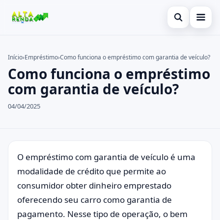
Abrir busca
Inicial
Início
›
Empréstimo
›
Como funciona o empréstimo com garantia de veículo?
Como funciona o empréstimo
Buscar no site
Cartão de Crédito
×
com garantia de veículo?
Buscar por:
Novidades
04/04/2025
Pressione Enter para buscar ou ESC para fechar.
Empréstimo
Legal
O empréstimo com garantia de veículo é uma
modalidade de crédito que permite ao
consumidor obter dinheiro emprestado
oferecendo seu carro como garantia de
pagamento. Nesse tipo de operação, o bem