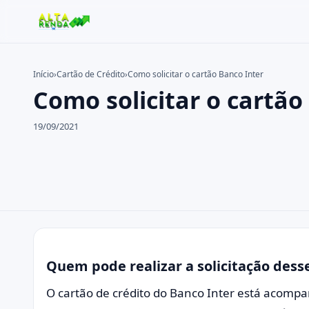
Início
›
Cartão de Crédito
›
Como solicitar o cartão Banco Inter
Como solicitar o cartão
Buscar no site
Buscar por:
19/09/2021
Pressione Enter para buscar ou ESC para fechar.
Quem pode realizar a solicitação dess
O cartão de crédito do Banco Inter está acom