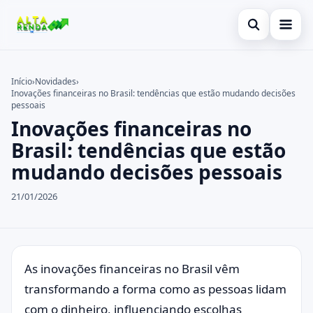
Abrir busca
Inicial
Início
›
Novidades
›
Inovações financeiras no Brasil: tendências que estão mudando decisões
Buscar no site
Cartão de Crédito
×
pessoais
Inovações financeiras no
Buscar por:
Novidades
Brasil: tendências que estão
Pressione Enter para buscar ou ESC para fechar.
Empréstimo
mudando decisões pessoais
Legal
21/01/2026
As inovações financeiras no Brasil vêm
transformando a forma como as pessoas lidam
com o dinheiro, influenciando escolhas