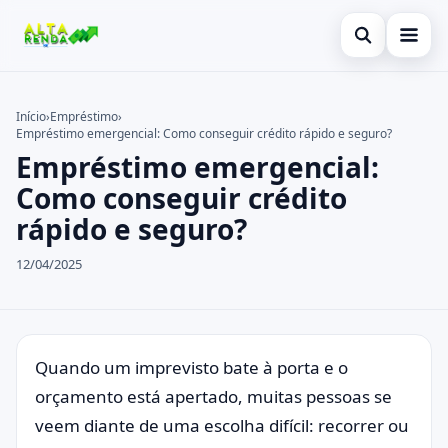
Abrir busca
Inicial
Início
›
Empréstimo
›
Empréstimo emergencial: Como conseguir crédito rápido e seguro?
Buscar no site
Cartão de Crédito
×
Empréstimo emergencial:
Buscar por:
Novidades
Como conseguir crédito
rápido e seguro?
Pressione Enter para buscar ou ESC para fechar.
Empréstimo
12/04/2025
Legal
Quando um imprevisto bate à porta e o
orçamento está apertado, muitas pessoas se
veem diante de uma escolha difícil: recorrer ou