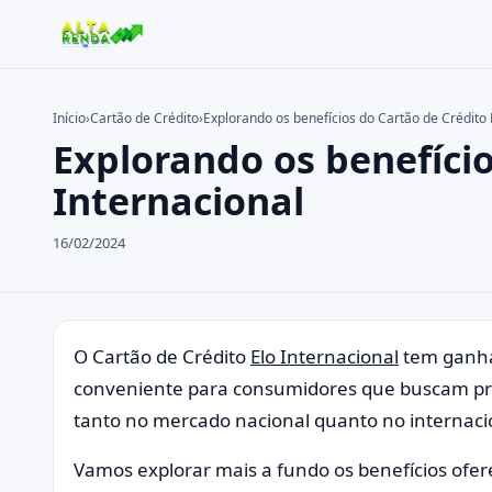
Início
›
Cartão de Crédito
›
Explorando os benefícios do Cartão de Crédito 
Explorando os benefício
Buscar no site
Buscar por:
Internacional
Pressione Enter para buscar ou ESC para fechar.
16/02/2024
O Cartão de Crédito
Elo Internacional
tem ganha
conveniente para consumidores que buscam pra
tanto no mercado nacional quanto no internaci
Vamos explorar mais a fundo os benefícios oferec