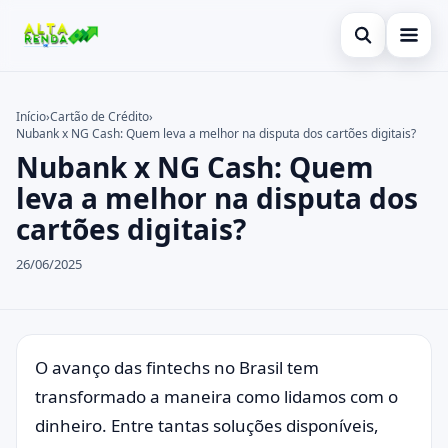
Abrir busca
Inicial
Início
›
Cartão de Crédito
›
Nubank x NG Cash: Quem leva a melhor na disputa dos cartões digitais?
Buscar no site
Cartão de Crédito
×
Nubank x NG Cash: Quem
Buscar por:
Novidades
leva a melhor na disputa dos
cartões digitais?
Pressione Enter para buscar ou ESC para fechar.
Empréstimo
26/06/2025
Legal
O avanço das fintechs no Brasil tem
transformado a maneira como lidamos com o
dinheiro. Entre tantas soluções disponíveis,