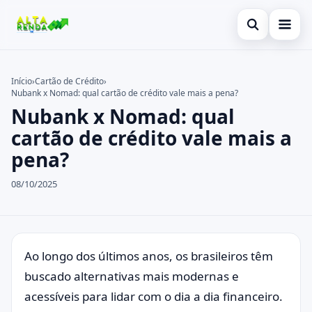
Abrir busca
Inicial
Início
›
Cartão de Crédito
›
Nubank x Nomad: qual cartão de crédito vale mais a pena?
Buscar no site
Cartão de Crédito
×
Nubank x Nomad: qual
Buscar por:
Novidades
cartão de crédito vale mais a
pena?
Pressione Enter para buscar ou ESC para fechar.
Empréstimo
08/10/2025
Legal
Ao longo dos últimos anos, os brasileiros têm
buscado alternativas mais modernas e
acessíveis para lidar com o dia a dia financeiro.