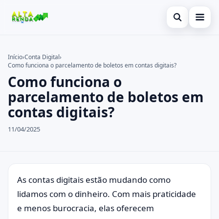
Abrir busca
Inicial
Início
›
Conta Digital
›
Como funciona o parcelamento de boletos em contas digitais?
Buscar no site
Cartão de Crédito
×
Como funciona o
Buscar por:
Novidades
parcelamento de boletos em
contas digitais?
Pressione Enter para buscar ou ESC para fechar.
Empréstimo
11/04/2025
Legal
As contas digitais estão mudando como
lidamos com o dinheiro. Com mais praticidade
e menos burocracia, elas oferecem