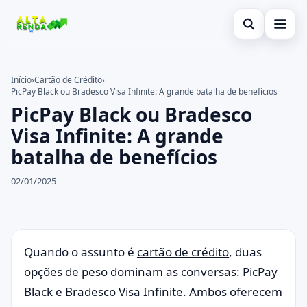
Abrir busca
Inicial
Início
›
Cartão de Crédito
›
PicPay Black ou Bradesco Visa Infinite: A grande batalha de benefícios
Buscar no site
Cartão de Crédito
×
PicPay Black ou Bradesco
Buscar por:
Novidades
Visa Infinite: A grande
batalha de benefícios
Pressione Enter para buscar ou ESC para fechar.
Empréstimo
02/01/2025
Legal
Quando o assunto é
cartão de crédito
, duas
opções de peso dominam as conversas: PicPay
Black e Bradesco Visa Infinite. Ambos oferecem