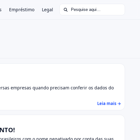
Buscar por:
s
Empréstimo
Legal
versas empresas quando precisam conferir os dados do
Leia mais →
ONTO!
brasileiros com o nome negativado por conta das suas