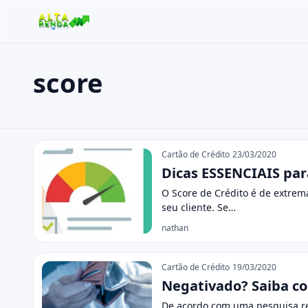
score
Buscar no site
Buscar por:
score
Pressione Enter para buscar ou ESC para fechar.
Cartão de Crédito
23/03/2020
Dicas ESSENCIAIS pa
O Score de Crédito é de extrem
seu cliente. Se…
nathan
Cartão de Crédito
19/03/2020
Negativado? Saiba 
De acordo com uma pesquisa re